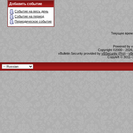
Добавить событие
Событие на весь день
Событие на период
Периодическое событие
Текущее врем
Powered by vB
Copyright ©2000 - 2026,
vBulletin Security provided by
vBSecurity (Pro)
-
vB
Copyleft © 3011–3