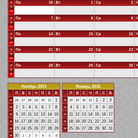
>
Пн
30
Вт
1
Ср
2
Ч
>
>
>
Пн
7
Вт
8
Ср
9
Ч
>
>
>
Пн
14
Вт
15
Ср
16
Ч
>
>
>
Пн
21
Вт
22
Ср
23
Ч
>
>
>
Пн
28
Вт
29
Ср
30
Ч
>
>
Ноябрь 2015
Январь 2016
П
В
С
Ч
П
С
В
П
В
С
Ч
П
С
В
1
1
2
3
>
>
26
27
28
29
30
31
28
29
30
31
2
3
4
5
6
7
8
4
5
6
7
8
9
10
>
>
9
10
11
12
13
14
15
11
12
13
14
15
16
17
>
>
16
17
18
19
20
21
22
18
19
20
21
22
23
24
>
>
23
24
25
26
27
28
29
25
26
27
28
29
30
31
>
>
30
>
1
2
3
4
5
6