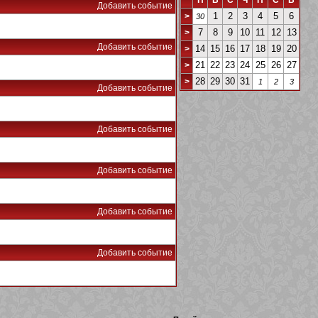
П
В
С
Ч
П
С
В
Добавить событие
1
2
3
4
5
6
>
30
7
8
9
10
11
12
13
>
Добавить событие
14
15
16
17
18
19
20
>
21
22
23
24
25
26
27
>
28
29
30
31
>
1
2
3
Добавить событие
Добавить событие
Добавить событие
Добавить событие
Добавить событие