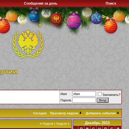
Сообщения за день
Поиск
Имя
Запомнить?
Пароль
Сегодня
Просмотр недели
Добавить событие
Декабрь 2015
«
Неделя
|
Неделя
»