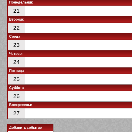
Понедельник
21
Вторник
22
Среда
23
Четверг
24
Пятница
25
Суббота
26
Воскресенье
27
Добавить событие