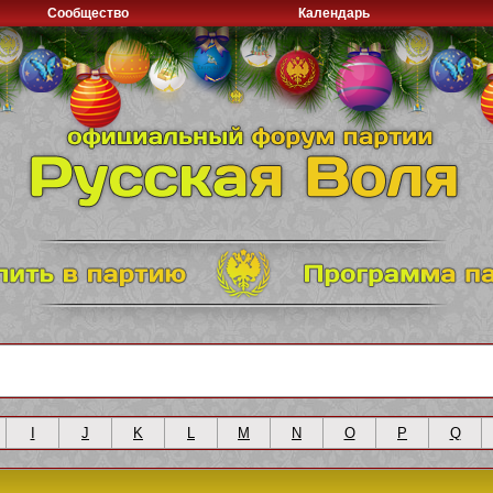
Сообщество
Календарь
I
J
K
L
M
N
O
P
Q