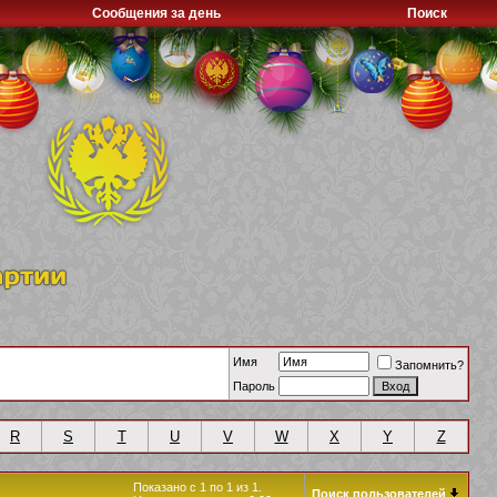
Сообщения за день
Поиск
Имя
Запомнить?
Пароль
R
S
T
U
V
W
X
Y
Z
Показано с 1 по 1 из 1.
Поиск пользователей