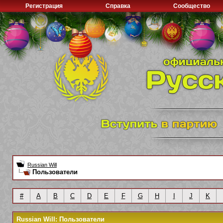
Регистрация
Справка
Сообщество
Russian Will
Пользователи
#
A
B
C
D
E
F
G
H
I
J
K
Russian Will: Пользователи