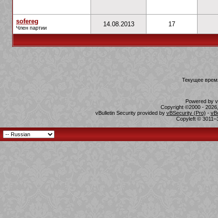
sofereg
14.08.2013
17
Член партии
Текущее врем
Powered by vB
Copyright ©2000 - 2026,
vBulletin Security provided by
vBSecurity (Pro)
-
vB
Copyleft © 3011–3